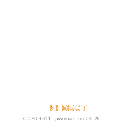
Главная
Цветной лом
Черный лом
Цены
Контакты
Политика конфиденциальности
Карта сайта
© ЛОМ ИНВЕСТ - прием металлолома, 2015–2025