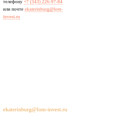
телефону
+7 (343) 226-97-84
или почте
ekaterinburg@lom-
invest.ru
КОНТАКТЫ
620144, Россия, Свердловская область, Екатеринбург,
Московская улица, 287
+7 (343) 226-97-84
ekaterinburg@lom-invest.ru
Режим работы пункта приема металлолома:
круглосуточно